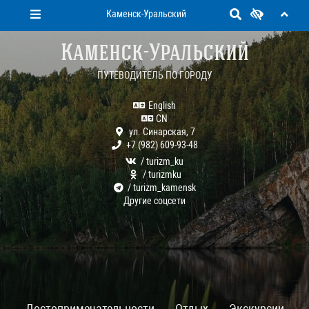
Каменск-Уральский
Каменск-Уральский
ПУТЕВОДИТЕЛЬ ПО ГОРОДУ
English
CN
ул. Синарская, 7
+7 (982) 609-93-48
/ turizm_ku
/ turizmku
/ turizm_kamensk
Другие соцсети
Достопримечательности
Отдых
Экскурсии