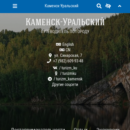
Каменск-Уральский
Каменск-Уральский
ПУТЕВОДИТЕЛЬ ПО ГОРОДУ
English
CN
ул. Синарская, 7
+7 (982) 609-93-48
/ turizm_ku
/ turizmku
/ turizm_kamensk
Другие соцсети
Достопримечательности
Отдых
Экскурсии