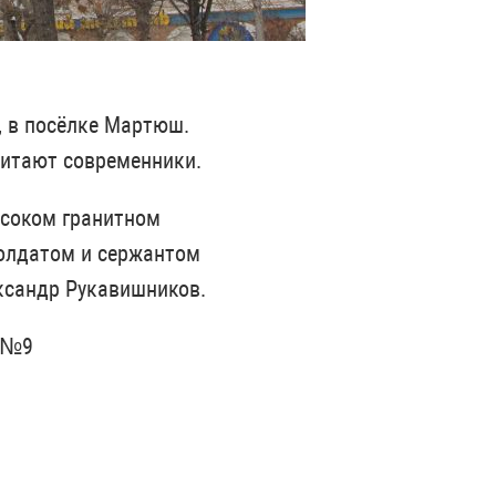
, в посёлке Мартюш.
читают современники.
ысоком гранитном
солдатом и сержантом
ександр Рукавишников.
м №9