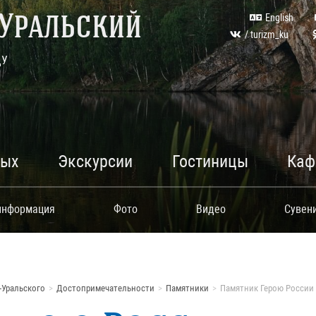
Уральский
English
/ turizm_ku
ДУ
дых
Экскурсии
Гостиницы
Каф
информация
Фото
Видео
Сувен
-Уральского
Достопримечательности
Памятники
Памятник Герою России 