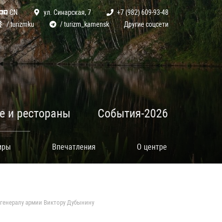
CN
ул. Синарская, 7
+7 (982) 609-93-48
/ turizmku
/ turizm_kamensk
Другие соцсети
е и рестораны
События-2026
иры
Впечатления
О центре
генералу армии Виктору Дубынину