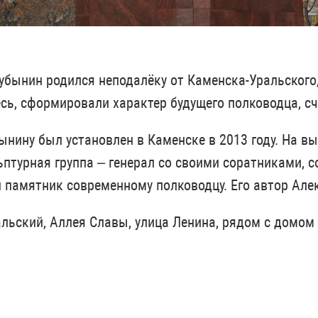
убынин родился неподалёку от Каменска-Уральского
сь, сформировали характер будущего полководца, с
нину был установлен в Каменске в 2013 году. На в
ьптурная группа – генерал со своими соратниками, 
й памятник современному полководцу. Его автор Ал
льский, Аллея Славы, улица Ленина, рядом с домо