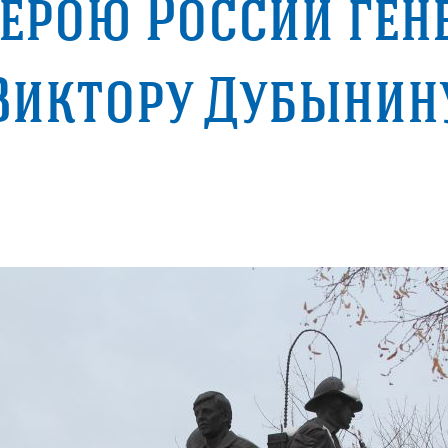
ерою России ген
Виктору Дубынин