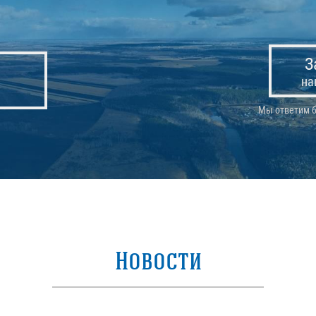
З
на
Мы ответим б
Новости