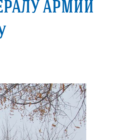
ералу армии
у