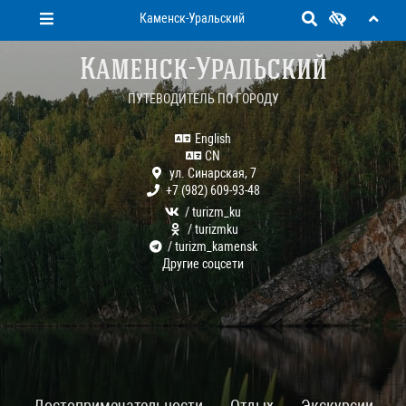
Каменск-Уральский
Каменск-Уральский
ПУТЕВОДИТЕЛЬ ПО ГОРОДУ
English
CN
ул. Синарская, 7
+7 (982) 609-93-48
/ turizm_ku
/ turizmku
/ turizm_kamensk
Другие соцсети
Достопримечательности
Отдых
Экскурсии