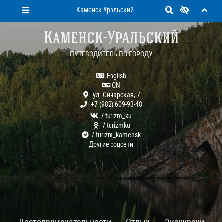
Каменск-Уральский
Каменск-Уральский
ПУТЕВОДИТЕЛЬ ПО ГОРОДУ
English
CN
ул. Синарская, 7
+7 (982) 609-93-48
/ turizm_ku
/ turizmku
/ turizm_kamensk
Другие соцсети
Достопримечательности
Отдых
Экскурсии