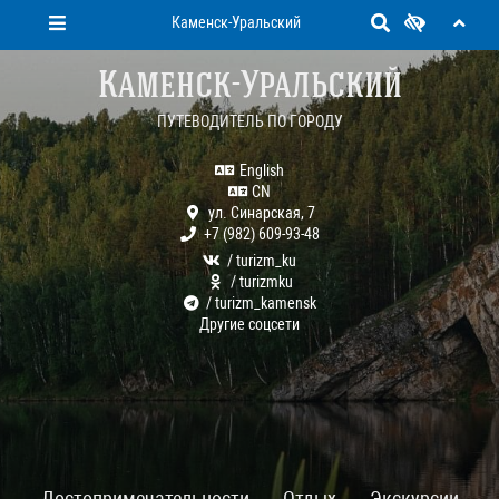
Каменск-Уральский
Каменск-Уральский
ПУТЕВОДИТЕЛЬ ПО ГОРОДУ
English
CN
ул. Синарская, 7
+7 (982) 609-93-48
/ turizm_ku
/ turizmku
/ turizm_kamensk
Другие соцсети
Достопримечательности
Отдых
Экскурсии