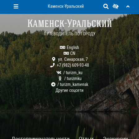
Каменск-Уральский
Каменск-Уральский
ПУТЕВОДИТЕЛЬ ПО ГОРОДУ
English
CN
ул. Синарская, 7
+7 (982) 609-93-48
/ turizm_ku
/ turizmku
/ turizm_kamensk
Другие соцсети
Достопримечательности
Отдых
Экскурсии