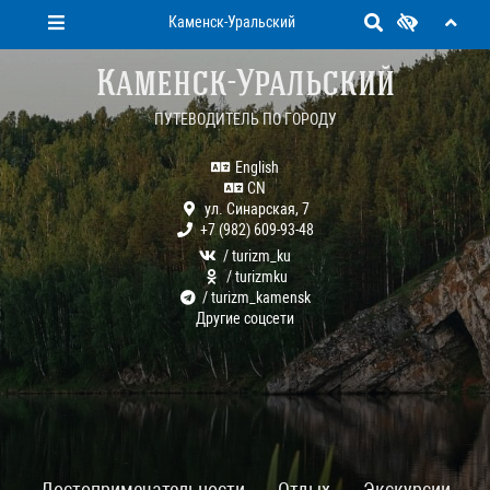
Каменск-Уральский
Каменск-Уральский
ПУТЕВОДИТЕЛЬ ПО ГОРОДУ
English
CN
ул. Синарская, 7
+7 (982) 609-93-48
/ turizm_ku
/ turizmku
/ turizm_kamensk
Другие соцсети
Достопримечательности
Отдых
Экскурсии