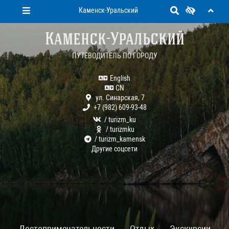
Каменск-Уральский
Каменск-Уральский
ПУТЕВОДИТЕЛЬ ПО ГОРОДУ
English
CN
ул. Синарская, 7
+7 (982) 609-93-48
/ turizm_ku
/ turizmku
/ turizm_kamensk
Другие соцсети
Достопримечательности
Отдых
Экскурсии