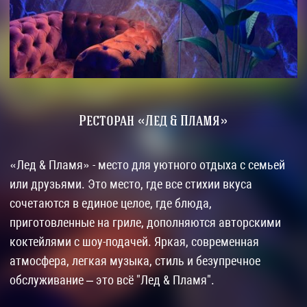
Ресторан «Лед & Пламя»
«Лед & Пламя» - место для уютного отдыха с семьей
или друзьями. Это место, где все стихии вкуса
сочетаются в единое целое, где блюда,
приготовленные на гриле, дополняются авторскими
коктейлями с шоу-подачей. Яркая, современная
атмосфера, легкая музыка, стиль и безупречное
обслуживание – это всё "Лед & Пламя".