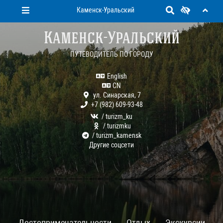
Каменск-Уральский
Каменск-Уральский
ПУТЕВОДИТЕЛЬ ПО ГОРОДУ
English
CN
ул. Синарская, 7
+7 (982) 609-93-48
/ turizm_ku
/ turizmku
/ turizm_kamensk
Другие соцсети
Достопримечательности
Отдых
Экскурсии