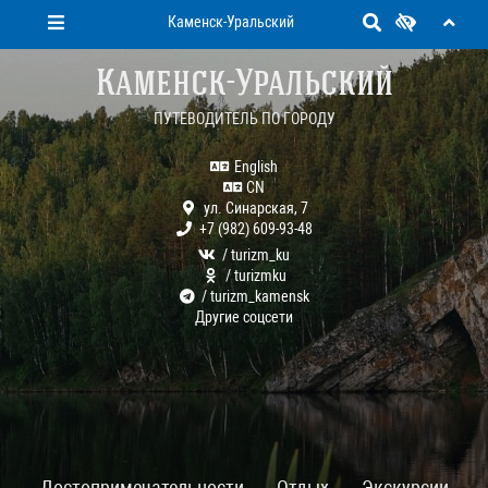
Каменск-Уральский
Каменск-Уральский
ПУТЕВОДИТЕЛЬ ПО ГОРОДУ
English
CN
ул. Синарская, 7
+7 (982) 609-93-48
/ turizm_ku
/ turizmku
/ turizm_kamensk
Другие соцсети
Достопримечательности
Отдых
Экскурсии