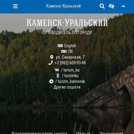
Каменск-Уральский
Каменск-Уральский
ПУТЕВОДИТЕЛЬ ПО ГОРОДУ
English
CN
ул. Синарская, 7
+7 (982) 609-93-48
/ turizm_ku
/ turizmku
/ turizm_kamensk
Другие соцсети
Достопримечательности
Отдых
Экскурсии